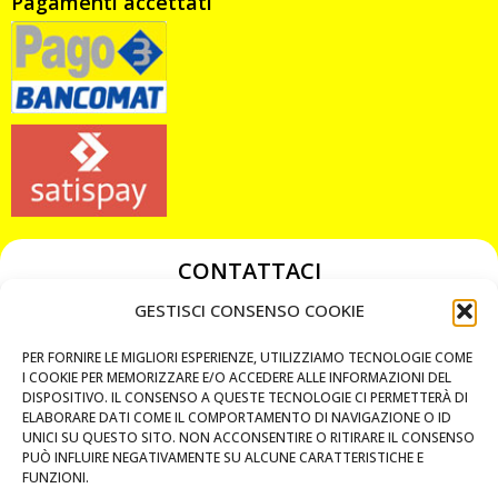
Pagamenti accettati
CONTATTACI
349 3863811
GESTISCI CONSENSO COOKIE
349 3863811
PER FORNIRE LE MIGLIORI ESPERIENZE, UTILIZZIAMO TECNOLOGIE COME
chiavicodificate@gmail.com
I COOKIE PER MEMORIZZARE E/O ACCEDERE ALLE INFORMAZIONI DEL
DISPOSITIVO. IL CONSENSO A QUESTE TECNOLOGIE CI PERMETTERÀ DI
ELABORARE DATI COME IL COMPORTAMENTO DI NAVIGAZIONE O ID
Privacy Policy
UNICI SU QUESTO SITO. NON ACCONSENTIRE O RITIRARE IL CONSENSO
PUÒ INFLUIRE NEGATIVAMENTE SU ALCUNE CARATTERISTICHE E
Cookie Policy
FUNZIONI.