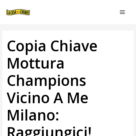
VAI
NAVIGAZIONE
MAIN
AL
ARTICOLI
MEN
CONTENUTO
Copia Chiave
Mottura
Champions
Vicino A Me
Milano:
Raggiungici!