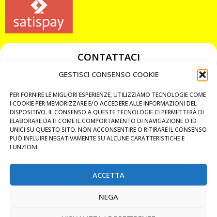
CONTATTACI
349 3863811
GESTISCI CONSENSO COOKIE
349 3863811
PER FORNIRE LE MIGLIORI ESPERIENZE, UTILIZZIAMO TECNOLOGIE COME
chiavicodificate@gmail.com
I COOKIE PER MEMORIZZARE E/O ACCEDERE ALLE INFORMAZIONI DEL
DISPOSITIVO. IL CONSENSO A QUESTE TECNOLOGIE CI PERMETTERÀ DI
ELABORARE DATI COME IL COMPORTAMENTO DI NAVIGAZIONE O ID
Privacy Policy
UNICI SU QUESTO SITO. NON ACCONSENTIRE O RITIRARE IL CONSENSO
PUÒ INFLUIRE NEGATIVAMENTE SU ALCUNE CARATTERISTICHE E
Cookie Policy
FUNZIONI.
ACCETTA
MAPS
NEGA
CHIAMA ORA