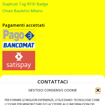
Duplicati Tag RFID Badge
Chiavi Bauletto Milano
Pagamenti accettati
CONTATTACI
349 3863811
GESTISCI CONSENSO COOKIE
349 3863811
PER FORNIRE LE MIGLIORI ESPERIENZE, UTILIZZIAMO TECNOLOGIE COME
chiavicodificate@gmail.com
I COOKIE PER MEMORIZZARE E/O ACCEDERE ALLE INFORMAZIONI DEL