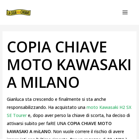
VAI
NAVIGAZIONE
MAIN
AL
ARTICOLI
MEN
CONTENUTO
COPIA CHIAVE
MOTO KAWASAKI
A MILANO
Gianluca sta crescendo e finalmente si sta anche
responsabilizzando. Ha acquistato una
moto Kawasaki H2 SX
SE Tourer
e, dopo aver perso la chiave di scorta, ha deciso di
attivarsi subito per faRE UNA
COPIA CHIAVE MOTO
kAWASAKI A miLANO
. Non vuole correre il rischio di avere