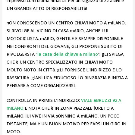
imprevisti con l’ultima rimasta. Per un ragazzo di 22 aNNI è
UN GRANDE ATTO DI RESPONSABILITà!
nON CONOSCENDO UN
CENTRO CHIAVI MOTO A mILANO
,
SI RIVOLGE AL VICINO DI CASA mARIO, ANCHE LUI
MOTOCICLISTA. mARIO, GENTILE E SEMPRE DISPONIBILE
NEI CONFRONTI DEL GIOVANE, GLI PROPONE SUBITO DI
RIVOLGERSI A “
la casa della chiave a milano
“. gLI SPIEGA
CHE è UN
CENTRO SPECIALIZZATO IN CHIAVI MOTO
MOLTO NOTO IN CITTà. gLI FORNISCE L’INDIRIZZO E LO
RASSICURA. gIANLUCA FIDUCIOSO LO RINGRAZIA E INIZIA A
PENSARE A COME ORGANIZZARSI.
cONTROLLA IN PRIMIS L’INDIRIZZO:
VIALE aBRUZZI 92 A
mILANO
E NOTA CHE è IN ZONA
PIAZZALE lORETO A
miLANO
. lUI VIVE IN
VIA sONNINO A mILANO
, UN POCO
DISTANTE, MA è UN BUON MOTIVO PER FARSI UN GIRO IN
MOTO.