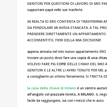
GENITORI PER QUESTIONI DI LAVORO DI MIO PADRE 
supportare papà nelle sue trasferte.
IN REALTà IO ERO CONTENTA DI TRASFERIRMI 
DA PENDOLARE MI AVEVA STANCATA. A TAL PROP
PRENDERE DIRETTAMENTE UN APPARTAMENTO
ACCONSENTITO, FIERI DELLA MIA DECISIONE!
appena arrivata nel mio nuovo appartamento ERO S
trovare un posto dove fare una
copia di una chiav
VOLEVO FARE PIù
COPIE
DELLE CHIAVI DEL MIO 
GENITORI E LE ALTRE LI AVREI TENUTE PER ME. per 
a consigliarmi un ottimo ferramenta. SI TRATTA D
la casa della chiave di milano
è un
centro autor
all’angolo col piazzale loreto, A MILANO.
IL neg
facile da raggiungere, sia con i mezzi che in auto.