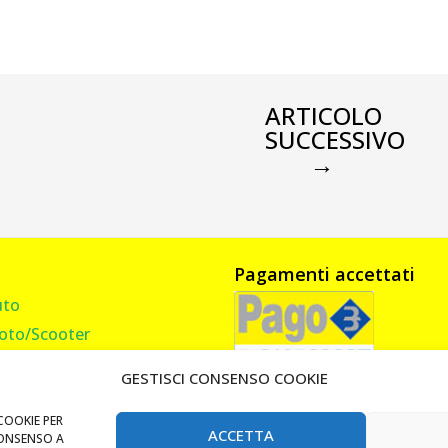
ARTICOLO
SUCCESSIVO
→
Pagamenti accettati
uto
oto/Scooter
amion, Furgone, Camper
GESTISCI CONSENSO COOKIE
asa
andi Cancello
COOKIE PER
ACCETTA
CONSENSO A