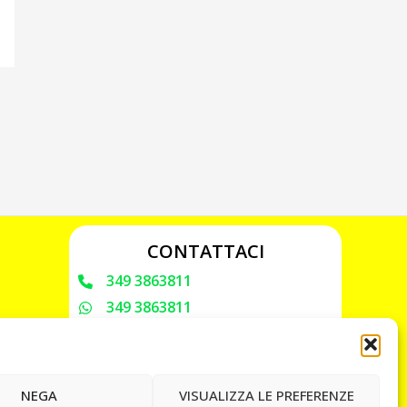
CONTATTACI
349 3863811
349 3863811
chiavicodificate@gmail.com
Privacy Policy
NEGA
VISUALIZZA LE PREFERENZE