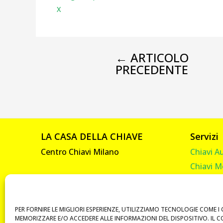
X
←
ARTICOLO
PRECEDENTE
LA CASA DELLA CHIAVE
Servizi
Centro Chiavi Milano
Chiavi A
Chiavi M
Viale Abruzzi, 92
Chiavi C
20131 Milano
Chiavi C
P. IVA 10585330961
Telecom
PER FORNIRE LE MIGLIORI ESPERIENZE, UTILIZZIAMO TECNOLOGIE COME I 
MEMORIZZARE E/O ACCEDERE ALLE INFORMAZIONI DEL DISPOSITIVO. IL 