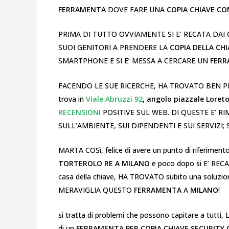
FERRAMENTA
DOVE FARE UNA
COPIA CHIAVE CO
PRIMA DI TUTTO OVVIAMENTE SI E’ RECATA DAI C
SUOI GENITORI A PRENDERE LA
COPIA DELLA CHI
SMARTPHONE E SI E’ MESSA A CERCARE UN
FERR
FACENDO LE SUE RICERCHE, HA TROVATO BEN 
trova in
Viale Abruzzi 92
,
angolo piazzale Loret
RECENSIONI
POSITIVE SUL WEB. DI QUESTE E’ R
SULL’AMBIENTE, SUI DIPENDENTI E SUI SERVIZI;
MARTA COSì, felice di avere un punto di riferime
TORTEROLO RE A MILANO
e poco dopo si E’ RECAT
casa della chiave, HA TROVATO subito una solu
MERAVIGLIA QUESTO
FERRAMENTA
A
MILANO
!
si tratta di problemi che possono capitare a tutti
di un
FERRAMENTA PER COPIA CHIAVE SECURITY