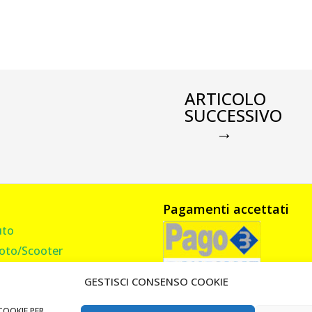
ARTICOLO
SUCCESSIVO
→
Pagamenti accettati
uto
oto/Scooter
amion, Furgone, Camper
GESTISCI CONSENSO COOKIE
asa
andi Cancello
COOKIE PER