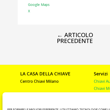
Google Maps
X
←
ARTICOLO
PRECEDENTE
LA CASA DELLA CHIAVE
Servizi
Centro Chiavi Milano
Chiavi A
Chiavi M
Viale Abruzzi, 92
Chiavi C
20131 Milano
Chiavi C
P. IVA 10585330961
Telecom
PER FORNIRE LE MIGLIORI ESPERIENZE, UTILIZZIAMO TECNOLOGIE COME I 