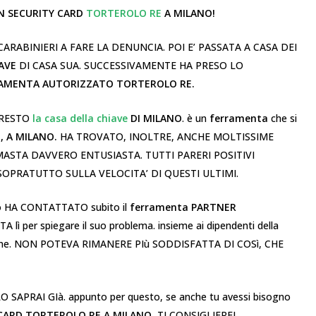
N SECURITY CARD
TORTEROLO RE
A MILANO!
ARABINIERI A FARE LA DENUNCIA. POI E’ PASSATA A CASA DEI
AVE
DI CASA SUA. SUCCESSIVAMENTE HA PRESO LO
AMENTA AUTORIZZATO TORTEROLO RE.
PRESTO
la casa della chiave
DI MILANO
. è un
ferramenta
che si
o, A MILANO.
HA TROVATO, INOLTRE, ANCHE MOLTISSIME
IMASTA DAVVERO ENTUSIASTA. TUTTI PARERI POSITIVI
 SOPRATUTTO SULLA VELOCITA’ DI QUESTI ULTIMI.
nto HA CONTATTATO subito il
ferramenta PARTNER
A lì per spiegare il suo problema. insieme ai dipendenti della
zione. NON POTEVA RIMANERE PIù SODDISFATTA DI COSì, CHE
, LO SAPRAI GIà. appunto per questo, se anche tu avessi bisogno
 CARD TORTEROLO RE A MILANO
, TI CONSIGLIEREI