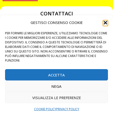
CONTATTACI
349 3863811
GESTISCI CONSENSO COOKIE
349 3863811
PER FORNIRE LE MIGLIORI ESPERIENZE, UTILIZZIAMO TECNOLOGIE COME
chiavicodificate@gmail.com
I COOKIE PER MEMORIZZARE E/O ACCEDERE ALLE INFORMAZIONI DEL
DISPOSITIVO. IL CONSENSO A QUESTE TECNOLOGIE CI PERMETTERÀ DI
ELABORARE DATI COME IL COMPORTAMENTO DI NAVIGAZIONE O ID
Privacy Policy
UNICI SU QUESTO SITO. NON ACCONSENTIRE O RITIRARE IL CONSENSO
PUÒ INFLUIRE NEGATIVAMENTE SU ALCUNE CARATTERISTICHE E
Cookie Policy
FUNZIONI.
ACCETTA
MAPS
NEGA
CHIAMA ORA
VISUALIZZA LE PREFERENZE
WHATSAPP: MANDA LA FOTO
PREVENTIVO IMMEDIATO
COOKIE POLICY
PRIVACY POLICY