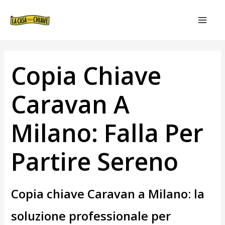
VAI
NAVIGAZIONE
MAIN
AL
ARTICOLI
MEN
CONTENUTO
Copia Chiave
Caravan A
Milano: Falla Per
Partire Sereno
Copia chiave Caravan a Milano: la
soluzione professionale per