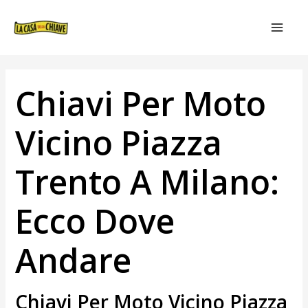
VAI
NAVIGAZIONE
MAIN
AL
ARTICOLI
MEN
CONTENUTO
Chiavi Per Moto
Vicino Piazza
Trento A Milano:
Ecco Dove
Andare
Chiavi Per Moto Vicino Piazza