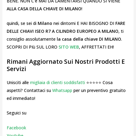
BENE. NON C’è MAI DA LAMENTARSI QUANDO SI VIENE
ALLA CASA DELLA CHIAVE DI MILANO
!
quindi, se sei di
Milano
nei dintorni E HAI BISOGNO DI
FARE
DELLE CHIAVI ISEO R7 A CILINDRO EUROPEO A MILANO
, ti
consiglio assolutamente
la casa della chiave
DI MILANO
.
SCOPRI DI PIù SUL LORO
SITO WEB
, AFFRETTATI EH!
Rimani Aggiornato Sui Nostri Prodotti E
Servizi
Unisciti alle
migliaia di clienti soddisfatti
⭐⭐⭐⭐⭐ Cosa
aspetti? Contattaci su
Whatsapp
per un preventivo gratuito
ed immediato!
Seguici su
Facebook
Youtube