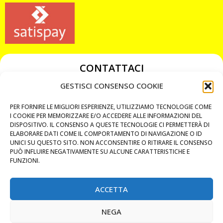
CONTATTACI
349 3863811
GESTISCI CONSENSO COOKIE
349 3863811
PER FORNIRE LE MIGLIORI ESPERIENZE, UTILIZZIAMO TECNOLOGIE COME
chiavicodificate@gmail.com
I COOKIE PER MEMORIZZARE E/O ACCEDERE ALLE INFORMAZIONI DEL
DISPOSITIVO. IL CONSENSO A QUESTE TECNOLOGIE CI PERMETTERÀ DI
ELABORARE DATI COME IL COMPORTAMENTO DI NAVIGAZIONE O ID
Privacy Policy
UNICI SU QUESTO SITO. NON ACCONSENTIRE O RITIRARE IL CONSENSO
PUÒ INFLUIRE NEGATIVAMENTE SU ALCUNE CARATTERISTICHE E
Cookie Policy
FUNZIONI.
ACCETTA
MAPS
NEGA
CHIAMA ORA