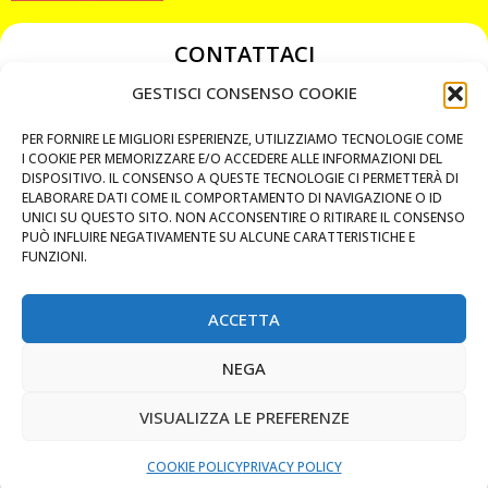
CONTATTACI
349 3863811
GESTISCI CONSENSO COOKIE
349 3863811
PER FORNIRE LE MIGLIORI ESPERIENZE, UTILIZZIAMO TECNOLOGIE COME
chiavicodificate@gmail.com
I COOKIE PER MEMORIZZARE E/O ACCEDERE ALLE INFORMAZIONI DEL
DISPOSITIVO. IL CONSENSO A QUESTE TECNOLOGIE CI PERMETTERÀ DI
ELABORARE DATI COME IL COMPORTAMENTO DI NAVIGAZIONE O ID
Privacy Policy
UNICI SU QUESTO SITO. NON ACCONSENTIRE O RITIRARE IL CONSENSO
PUÒ INFLUIRE NEGATIVAMENTE SU ALCUNE CARATTERISTICHE E
Cookie Policy
FUNZIONI.
ACCETTA
MAPS
NEGA
CHIAMA ORA
VISUALIZZA LE PREFERENZE
WHATSAPP: MANDA LA FOTO
PREVENTIVO IMMEDIATO
COOKIE POLICY
PRIVACY POLICY