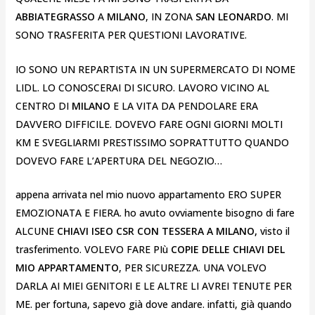
ABBIATEGRASSO
A
MILANO
, IN ZONA
SAN LEONARDO
. MI
SONO TRASFERITA PER QUESTIONI LAVORATIVE.
IO SONO UN REPARTISTA IN UN SUPERMERCATO DI NOME
LIDL. LO CONOSCERAI DI SICURO. LAVORO VICINO AL
CENTRO DI
MILANO
E LA VITA DA PENDOLARE ERA
DAVVERO DIFFICILE. DOVEVO FARE OGNI GIORNI MOLTI
KM E SVEGLIARMI PRESTISSIMO SOPRATTUTTO QUANDO
DOVEVO FARE L’APERTURA DEL NEGOZIO…
appena arrivata nel mio nuovo appartamento ERO SUPER
EMOZIONATA E FIERA. ho avuto ovviamente bisogno di fare
ALCUNE
CHIAVI ISEO CSR CON TESSERA A MILANO,
visto il
trasferimento. VOLEVO FARE PIù
COPIE DELLE CHIAVI DEL
MIO APPARTAMENTO
, PER SICUREZZA. UNA VOLEVO
DARLA AI MIEI GENITORI E LE ALTRE LI AVREI TENUTE PER
ME. per fortuna, sapevo già dove andare. infatti, già quando