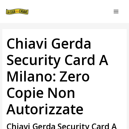
VAI
NAVIGAZIONE
MAIN
AL
ARTICOLI
MEN
CONTENUTO
Chiavi Gerda
Security Card A
Milano: Zero
Copie Non
Autorizzate
Chiavi Gerda Security Card A