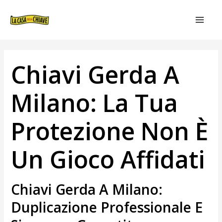
VAI
NAVIGAZIONE
MAIN
AL
ARTICOLI
MEN
CONTENUTO
Chiavi Gerda A
Milano: La Tua
Protezione Non È
Un Gioco Affidati
Chiavi Gerda A Milano:
Duplicazione Professionale E