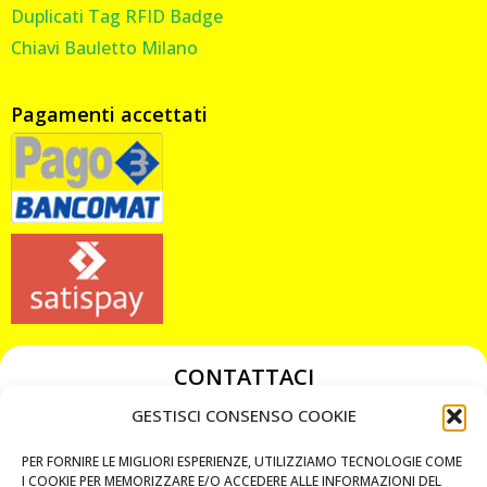
Duplicati Tag RFID Badge
Chiavi Bauletto Milano
Pagamenti accettati
CONTATTACI
349 3863811
GESTISCI CONSENSO COOKIE
349 3863811
PER FORNIRE LE MIGLIORI ESPERIENZE, UTILIZZIAMO TECNOLOGIE COME
chiavicodificate@gmail.com
I COOKIE PER MEMORIZZARE E/O ACCEDERE ALLE INFORMAZIONI DEL