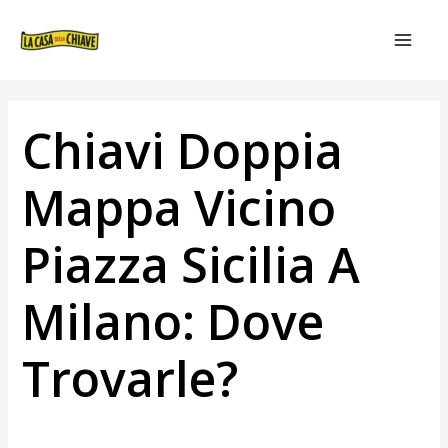
VAI
NAVIGAZIONE
MAIN
AL
ARTICOLI
MEN
CONTENUTO
Chiavi Doppia
Mappa Vicino
Piazza Sicilia A
Milano: Dove
Trovarle?