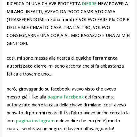
RICERCA DI UNA
CHIAVE PROTETTA
DIERRE
NEW POWER A
MILANO
. INFATTI, AVEVO DA POCO CAMBIATO CASA
(TRASFERENDOMI in zona
mind
) E VOLEVO FARE PIù COPIE
DELLE MIE CHIAVI DI CASA. TRA L’ALTRO, VOLEVO
CONSEGNARNE UNA COPIA AL MIO RAGAZZO E UNA AI MIEI
GENITORI.
così, mi sono messa alla ricerca di qualche
ferramenta
autorizzato dierre
. mi sono accorta che si fa abbastanza
fatica a trovarne uno…
però, girovagando su facebook, avevo visto che avevo
messo già il like alla
pagina facebook
del ferramenta
autorizzato dierre la casa della chiave di milano. così, avevo
pensato di potermi recare lì. tra l’altro avevo anche cercato la
loro
pagina instagram
e devo dire che era (ed è) molto
curata. sembrava un negozio davvero all’avanguardia!