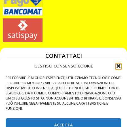
CONTATTACI
349 3863811
GESTISCI CONSENSO COOKIE
349 3863811
PER FORNIRE LE MIGLIORI ESPERIENZE, UTILIZZIAMO TECNOLOGIE COME
chiavicodificate@gmail.com
I COOKIE PER MEMORIZZARE E/O ACCEDERE ALLE INFORMAZIONI DEL
DISPOSITIVO. IL CONSENSO A QUESTE TECNOLOGIE CI PERMETTERÀ DI
ELABORARE DATI COME IL COMPORTAMENTO DI NAVIGAZIONE O ID
Privacy Policy
UNICI SU QUESTO SITO. NON ACCONSENTIRE O RITIRARE IL CONSENSO
PUÒ INFLUIRE NEGATIVAMENTE SU ALCUNE CARATTERISTICHE E
Cookie Policy
FUNZIONI.
ACCETTA