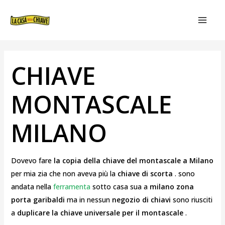
VAI
NAVIGAZIONE
MAIN
AL
ARTICOLI
MEN
CONTENUTO
CHIAVE
MONTASCALE
MILANO
Dovevo fare
la copia della chiave del montascale a Milano
per mia zia che non aveva più la
chiave di scorta
. sono
andata nella
ferramenta
sotto casa sua a
milano zona
porta garibaldi
ma in nessun
negozio di chiavi
sono riusciti
a
duplicare la chiave universale per il montascale
.