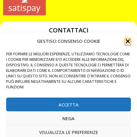
CONTATTACI
349 3863811
GESTISCI CONSENSO COOKIE
349 3863811
PER FORNIRE LE MIGLIORI ESPERIENZE, UTILIZZIAMO TECNOLOGIE COME
chiavicodificate@gmail.com
I COOKIE PER MEMORIZZARE E/O ACCEDERE ALLE INFORMAZIONI DEL
DISPOSITIVO. IL CONSENSO A QUESTE TECNOLOGIE CI PERMETTERÀ DI
ELABORARE DATI COME IL COMPORTAMENTO DI NAVIGAZIONE O ID
Privacy Policy
UNICI SU QUESTO SITO. NON ACCONSENTIRE O RITIRARE IL CONSENSO
PUÒ INFLUIRE NEGATIVAMENTE SU ALCUNE CARATTERISTICHE E
Cookie Policy
FUNZIONI.
ACCETTA
MAPS
NEGA
CHIAMA ORA
VISUALIZZA LE PREFERENZE