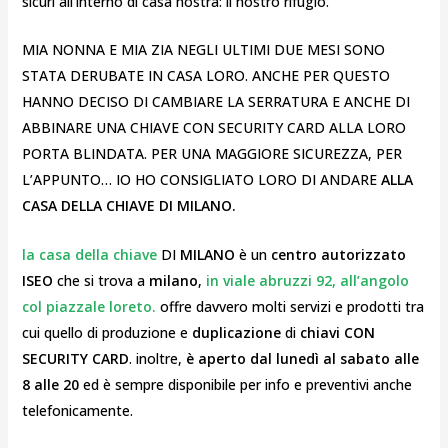
sicuri all’interno di casa nostra: il nostro rifugio.
MIA NONNA E MIA ZIA NEGLI ULTIMI DUE MESI SONO
STATA DERUBATE IN CASA LORO. ANCHE PER QUESTO
HANNO DECISO DI CAMBIARE LA SERRATURA E ANCHE DI
ABBINARE UNA CHIAVE CON SECURITY CARD ALLA LORO
PORTA BLINDATA. PER UNA MAGGIORE SICUREZZA, PER
L’APPUNTO… IO HO CONSIGLIATO LORO DI ANDARE
ALLA
CASA DELLA CHIAVE DI MILANO.
la casa della chiave
DI
MILANO
è un
centro autorizzato
ISEO
che si trova a
milano
,
in viale abruzzi 92, all’angolo
col piazzale loreto.
offre davvero molti servizi e prodotti tra
cui quello di produzione e
duplicazione
di
chiavi CON
SECURITY CARD
. inoltre,
è aperto dal lunedì al sabato alle
8 alle 20
ed è sempre disponibile per info e preventivi anche
telefonicamente.