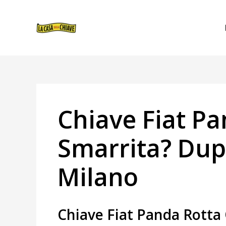
VAI
NAVIGAZIONE
AL
ARTICOLI
CONTENUTO
Chiave Fiat P
Smarrita? Dupl
Milano
Chiave Fiat Panda Rotta 