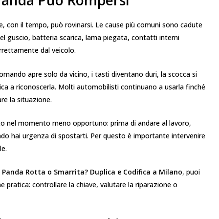
 Panda Può Rompersi
 e, con il tempo, può rovinarsi. Le cause più comuni sono cadute
el guscio, batteria scarica, lama piegata, contatti interni
rrettamente dal veicolo.
ecomando apre solo da vicino, i tasti diventano duri, la scocca si
tica a riconoscerla. Molti automobilisti continuano a usarla finché
e la situazione.
auto nel momento meno opportuno: prima di andare al lavoro,
o hai urgenza di spostarti. Per questo è importante intervenire
le.
t Panda Rotta o Smarrita? Duplica e Codifica a Milano
, puoi
pratica: controllare la chiave, valutare la riparazione o