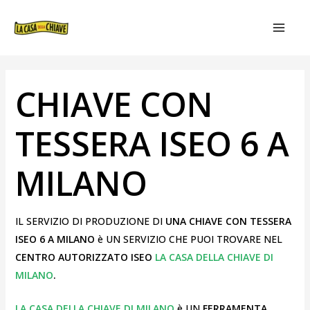
VAI
NAVIGAZIONE
MAIN
AL
ARTICOLI
MEN
CONTENUTO
CHIAVE CON
TESSERA ISEO 6 A
MILANO
IL SERVIZIO DI PRODUZIONE DI
UNA CHIAVE CON TESSERA
ISEO 6 A MILANO
è UN SERVIZIO CHE PUOI TROVARE NEL
CENTRO AUTORIZZATO ISEO
LA CASA DELLA CHIAVE DI
MILANO
.
LA CASA DELLA CHIAVE DI MILANO
è UN
FERRAMENTA