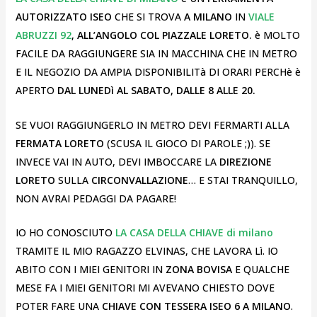
AUTORIZZATO ISEO
CHE SI TROVA
A MILANO
IN
VIALE
ABRUZZI 92
,
ALL’ANGOLO COL PIAZZALE LORETO.
è MOLTO
FACILE DA RAGGIUNGERE SIA IN MACCHINA CHE IN METRO
E IL NEGOZIO DA AMPIA DISPONIBILITà DI ORARI PERCHè è
APERTO
DAL LUNEDì AL SABATO, DALLE 8 ALLE 20.
SE VUOI RAGGIUNGERLO IN METRO DEVI FERMARTI ALLA
FERMATA LORETO
(SCUSA IL GIOCO DI PAROLE ;)). SE
INVECE VAI IN AUTO, DEVI IMBOCCARE LA
DIREZIONE
LORETO
SULLA
CIRCONVALLAZIONE
… E STAI TRANQUILLO,
NON AVRAI PEDAGGI DA PAGARE!
IO HO CONOSCIUTO
LA CASA DELLA CHIAVE di milano
TRAMITE IL MIO RAGAZZO ELVINAS, CHE LAVORA Lì. IO
ABITO CON I MIEI GENITORI IN
ZONA BOVISA
E QUALCHE
MESE FA I MIEI GENITORI MI AVEVANO CHIESTO DOVE
POTER FARE UNA
CHIAVE CON TESSERA ISEO 6 A MILANO
.