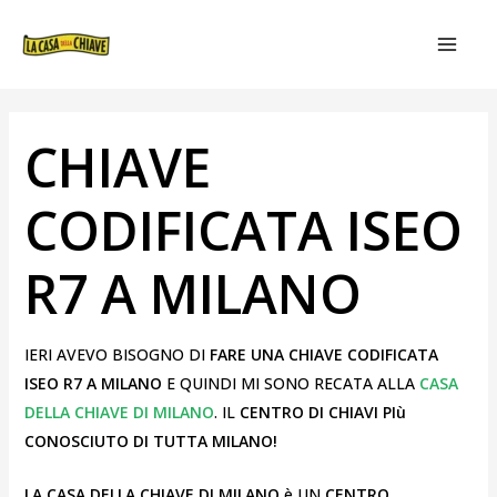
VAI
NAVIGAZIONE
MAIN
AL
ARTICOLI
MEN
CONTENUTO
CHIAVE
CODIFICATA ISEO
R7 A MILANO
IERI AVEVO BISOGNO DI
FARE UNA CHIAVE CODIFICATA
ISEO R7 A MILANO
E QUINDI MI SONO RECATA ALLA
CASA
DELLA CHIAVE DI MILANO
. IL
CENTRO DI CHIAVI PIù
CONOSCIUTO DI TUTTA MILANO!
LA CASA DELLA CHIAVE DI MILANO
è UN
CENTRO