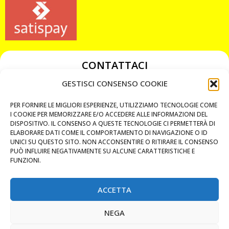
CONTATTACI
349 3863811
GESTISCI CONSENSO COOKIE
349 3863811
PER FORNIRE LE MIGLIORI ESPERIENZE, UTILIZZIAMO TECNOLOGIE COME
chiavicodificate@gmail.com
I COOKIE PER MEMORIZZARE E/O ACCEDERE ALLE INFORMAZIONI DEL
DISPOSITIVO. IL CONSENSO A QUESTE TECNOLOGIE CI PERMETTERÀ DI
ELABORARE DATI COME IL COMPORTAMENTO DI NAVIGAZIONE O ID
Privacy Policy
UNICI SU QUESTO SITO. NON ACCONSENTIRE O RITIRARE IL CONSENSO
PUÒ INFLUIRE NEGATIVAMENTE SU ALCUNE CARATTERISTICHE E
Cookie Policy
FUNZIONI.
ACCETTA
MAPS
NEGA
CHIAMA ORA