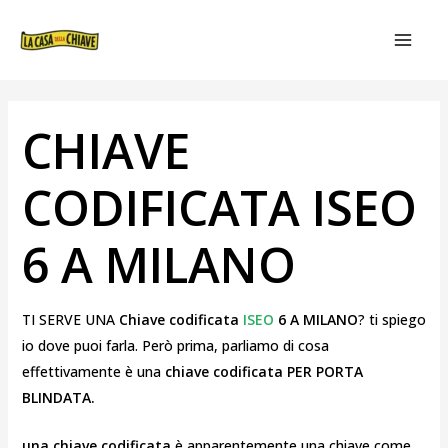
VAI
NAVIGAZIONE
MAIN
AL
ARTICOLI
MEN
CONTENUTO
CHIAVE
CODIFICATA ISEO
6 A MILANO
TI SERVE UNA
Chiave codificata
ISEO
6 A MILANO
? ti spiego
io dove puoi farla. Però prima, parliamo di cosa
effettivamente è una
chiave codificata PER PORTA
BLINDATA.
una chiave codificata
è apparentemente una chiave come