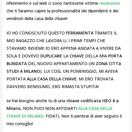
riferimento e sul web ci sono tantissime ottime
recensioni
che ti faranno capire la professionalità dei dipendenti e dei
venditori della casa della chiave!
IO HO CONOSCIUTO QUESTO
FERRAMENTA
TRAMITE IL
MIO RAGAZZO CHE LAVORA Lì. I PRIMI TEMPI CHE
STAVAMO INSIEME IO ERO APPENA ANDATA A VIVERE DA
SOLA E DOVEVO
DUPLICARE
LA
CHIAVE
DELLA MIA
PORTA
BLINDATA
DEL NUOVO APPARTAMENTO (IN
ZONA CITTà
STUDI A MILANO
). LUI COSì, UN POMERIGGIO, MI AVEVA
PORTATA
ALLA CASA DELLA CHIAVE
. MI ERO TROVATA
DAVVERO BENISSIMO, ERO RIMASTA STUPITA!
se hai bisogno anche tu di una
chiave codificata ISEO 6 a
Milano
, NON PUOI NON AFFIDARTI
ALLA CASA DELLA
CHIAVE DI MILANO
. FIDATI, Non ti pentirai di aver seguito il
mio consiglio!