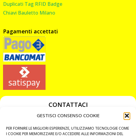
Duplicati Tag RFID Badge
Chiavi Bauletto Milano
Pagamenti accettati
CONTATTACI
349 3863811
GESTISCI CONSENSO COOKIE
349 3863811
PER FORNIRE LE MIGLIORI ESPERIENZE, UTILIZZIAMO TECNOLOGIE COME
chiavicodificate@gmail.com
I COOKIE PER MEMORIZZARE E/O ACCEDERE ALLE INFORMAZIONI DEL