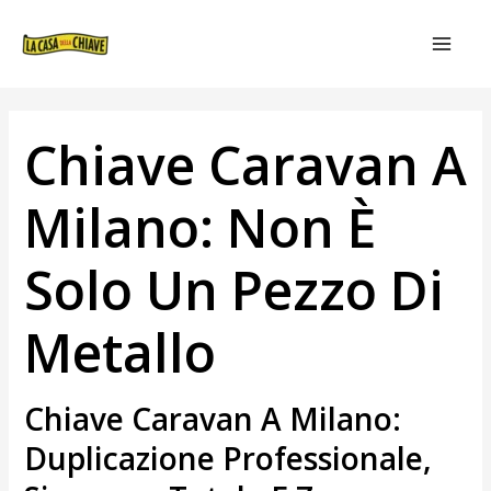
VAI
NAVIGAZIONE
MAIN
AL
ARTICOLI
MEN
CONTENUTO
Chiave Caravan A
Milano: Non È
Solo Un Pezzo Di
Metallo
Chiave Caravan A Milano:
Duplicazione Professionale,