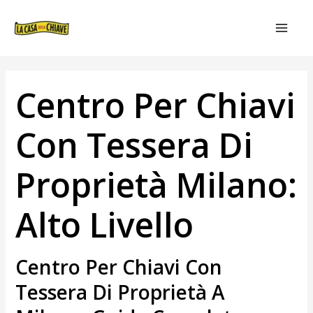
VAI
NAVIGAZIONE
MAIN
AL
ARTICOLI
MEN
CONTENUTO
Centro Per Chiavi
Con Tessera Di
Proprietà Milano:
Alto Livello
Centro Per Chiavi Con
Tessera Di Proprietà A