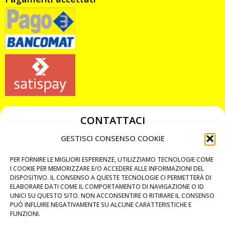
CONTATTACI
349 3863811
GESTISCI CONSENSO COOKIE
349 3863811
PER FORNIRE LE MIGLIORI ESPERIENZE, UTILIZZIAMO TECNOLOGIE COME
chiavicodificate@gmail.com
I COOKIE PER MEMORIZZARE E/O ACCEDERE ALLE INFORMAZIONI DEL
DISPOSITIVO. IL CONSENSO A QUESTE TECNOLOGIE CI PERMETTERÀ DI
ELABORARE DATI COME IL COMPORTAMENTO DI NAVIGAZIONE O ID
Privacy Policy
UNICI SU QUESTO SITO. NON ACCONSENTIRE O RITIRARE IL CONSENSO
PUÒ INFLUIRE NEGATIVAMENTE SU ALCUNE CARATTERISTICHE E
Cookie Policy
FUNZIONI.