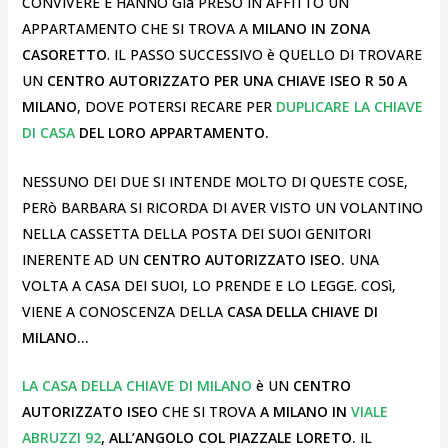
CONVIVERE E HANNO GIà PRESO IN AFFITTO UN
APPARTAMENTO CHE SI TROVA A
MILANO IN ZONA
CASORETTO
. IL PASSO SUCCESSIVO è QUELLO DI TROVARE
UN
CENTRO AUTORIZZATO PER UNA CHIAVE ISEO R 50 A
MILANO
, DOVE POTERSI RECARE PER
DUPLICARE LA CHIAVE
DI CASA
DEL LORO APPARTAMENTO.
NESSUNO DEI DUE SI INTENDE MOLTO DI QUESTE COSE,
PERò BARBARA SI RICORDA DI AVER VISTO UN VOLANTINO
NELLA CASSETTA DELLA POSTA DEI SUOI GENITORI
INERENTE AD UN
CENTRO AUTORIZZATO ISEO.
UNA
VOLTA A CASA DEI SUOI, LO PRENDE E LO LEGGE. COSì,
VIENE A CONOSCENZA DELLA
CASA DELLA CHIAVE DI
MILANO…
LA CASA DELLA CHIAVE DI MILANO
è UN
CENTRO
AUTORIZZATO ISEO
CHE SI TROVA
A MILANO IN
VIALE
ABRUZZI 92
, ALL’ANGOLO COL PIAZZALE LORETO.
IL