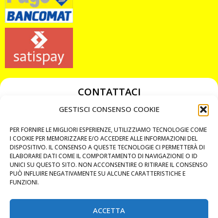
CONTATTACI
349 3863811
GESTISCI CONSENSO COOKIE
349 3863811
PER FORNIRE LE MIGLIORI ESPERIENZE, UTILIZZIAMO TECNOLOGIE COME
chiavicodificate@gmail.com
I COOKIE PER MEMORIZZARE E/O ACCEDERE ALLE INFORMAZIONI DEL
DISPOSITIVO. IL CONSENSO A QUESTE TECNOLOGIE CI PERMETTERÀ DI
ELABORARE DATI COME IL COMPORTAMENTO DI NAVIGAZIONE O ID
Privacy Policy
UNICI SU QUESTO SITO. NON ACCONSENTIRE O RITIRARE IL CONSENSO
PUÒ INFLUIRE NEGATIVAMENTE SU ALCUNE CARATTERISTICHE E
Cookie Policy
FUNZIONI.
ACCETTA
MAPS