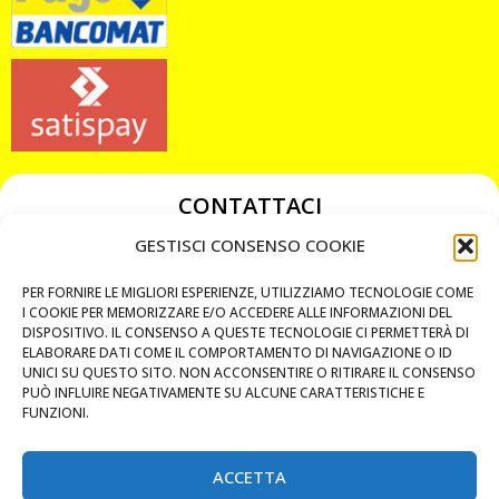
CONTATTACI
349 3863811
GESTISCI CONSENSO COOKIE
349 3863811
PER FORNIRE LE MIGLIORI ESPERIENZE, UTILIZZIAMO TECNOLOGIE COME
chiavicodificate@gmail.com
I COOKIE PER MEMORIZZARE E/O ACCEDERE ALLE INFORMAZIONI DEL
DISPOSITIVO. IL CONSENSO A QUESTE TECNOLOGIE CI PERMETTERÀ DI
ELABORARE DATI COME IL COMPORTAMENTO DI NAVIGAZIONE O ID
Privacy Policy
UNICI SU QUESTO SITO. NON ACCONSENTIRE O RITIRARE IL CONSENSO
PUÒ INFLUIRE NEGATIVAMENTE SU ALCUNE CARATTERISTICHE E
Cookie Policy
FUNZIONI.
ACCETTA
MAPS