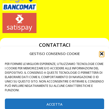
CONTATTACI
349 3863811
GESTISCI CONSENSO COOKIE
349 3863811
PER FORNIRE LE MIGLIORI ESPERIENZE, UTILIZZIAMO TECNOLOGIE COME
chiavicodificate@gmail.com
I COOKIE PER MEMORIZZARE E/O ACCEDERE ALLE INFORMAZIONI DEL
DISPOSITIVO. IL CONSENSO A QUESTE TECNOLOGIE CI PERMETTERÀ DI
ELABORARE DATI COME IL COMPORTAMENTO DI NAVIGAZIONE O ID
Privacy Policy
UNICI SU QUESTO SITO. NON ACCONSENTIRE O RITIRARE IL CONSENSO
PUÒ INFLUIRE NEGATIVAMENTE SU ALCUNE CARATTERISTICHE E
Cookie Policy
FUNZIONI.
ACCETTA
MAPS